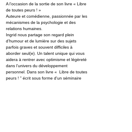
A l’occasion de la sortie de son livre « Libre 
de toutes peurs ! »
Auteure et comédienne, passionnée par les 
mécanismes de la psychologie et des 
relations humaines.
Ingrid nous partage son regard plein 
d’humour et de lumière sur des sujets 
parfois graves et souvent difficiles à 
aborder seul(e). Un talent unique qui vous 
aidera à rentrer avec optimisme et légèreté 
dans l’univers du développement 
personnel. Dans son livre «  Libre de toutes 
peurs ! " écrit sous forme d'un séminaire 
alliant pièce de théâtre, Ingrid nous partage 
en vulgarisant avec humour tous les 
mécanismes de la peur.
Comment passer de la peur à la réalisation 
de nos désirs ? De la théorie à la pratique, 
ce livre vous plongera dans une expérience 
inédite.
En lire plus >