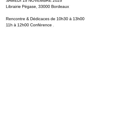
SAMEDI 15 NOVEMBRE 2025 
Librairie Pégase, 33000 Bordeaux
Rencontre & Dédicaces de 10h30 à 13h00
11h à 12h00 Conférence . 
Entrée Gratuite. 
Vaincre les freins à l’action !
En lire plus >
Partager cet
événement