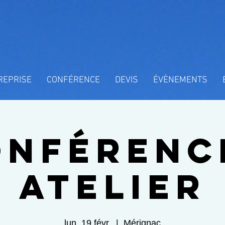
REPRISE
CONFÉRENCE
DEVIS
ÉVÈNEMENTS
nférence
Atelier
lun. 19 févr.
  |  
Mérignac